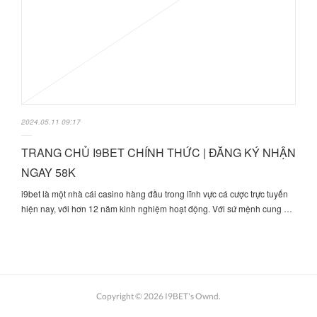
2024.05.11 09:17
TRANG CHỦ I9BET CHÍNH THỨC | ĐĂNG KÝ NHẬN
NGAY 58K
i9bet là một nhà cái casino hàng đầu trong lĩnh vực cá cược trực tuyến
hiện nay, với hơn 12 năm kinh nghiệm hoạt động. Với sứ mệnh cung …
Copyright ©
2026
I9BET's Ownd
.