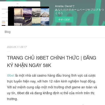
Ameba Owndで
あなただけのホームページやブログをつ
くろう
今すぐ試す
Blog
2024.05.11 09:17
TRANG CHỦ I9BET CHÍNH THỨC | ĐĂNG
KÝ NHẬN NGAY 58K
i9bet
là một nhà cái casino hàng đầu trong lĩnh vực cá cược
trực tuyến hiện nay, với hơn 12 năm kinh nghiệm hoạt động.
Với sứ mệnh cung cấp một môi trường chơi game an toàn và
uy tín, i9bet đã và đang khẳng định vị thế của mình trên thị
trường.