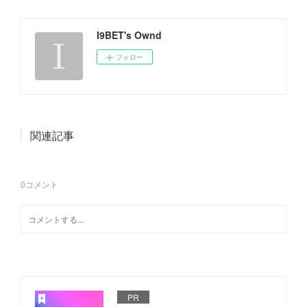
I9BET's Ownd
フォロー
関連記事
0
コメント
PR