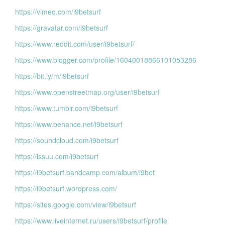
https://vimeo.com/i9betsurf
https://gravatar.com/i9betsurf
https://www.reddit.com/user/i9betsurf/
https://www.blogger.com/profile/16040018866101053286
https://bit.ly/m/i9betsurf
https://www.openstreetmap.org/user/i9betsurf
https://www.tumblr.com/i9betsurf
https://www.behance.net/i9betsurf
https://soundcloud.com/i9betsurf
https://issuu.com/i9betsurf
https://i9betsurf.bandcamp.com/album/i9bet
https://i9betsurf.wordpress.com/
https://sites.google.com/view/i9betsurf
https://www.liveinternet.ru/users/i9betsurf/profile